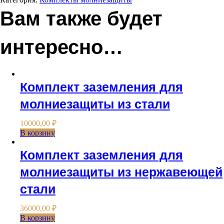
громоотвода
Вам также будет
длина
конька
до
интересно…
10м
Комплект заземления для
молниезащиты из стали
10000,00
₽
В корзину
Комплект заземления для
молниезащиты из нержавеющей
стали
36000,00
₽
В корзину