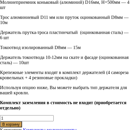
Молниеприемник коньковый (алюминий) D16мм, H=500мм — 4
шт
Трос алюминиевый D11 мм или пруток оцинкованный D8мм —
10м
Держатель прутка-троса пластинчатый (оцинкованная сталь) —
6 шт
Токоотвод изолированный D8мм — 15м
Держатель токоотвода 10-12мм на скате и фасаде (оцинкованная
сталь) — 10шт
Крепежные элементы входят в комплект держателей (4 самореза
кровельных + 4 резиновые прокладки)
Используя опцию ниже, Вы можете выбрать тип держателя для
вашей кровли.
Комплект заземления в стоимость не входит (приобретается
отдельно)
Количество
товара
В корзину
Комплект
Категория:
Комплекты молниезащиты