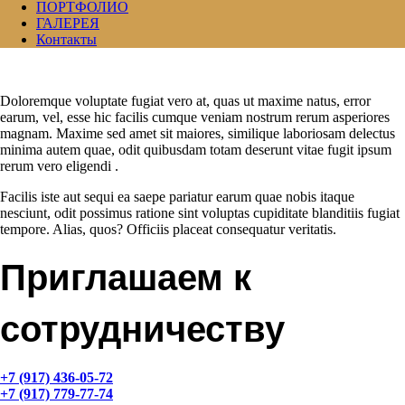
ПОРТФОЛИО
ГАЛЕРЕЯ
Контакты
Doloremque voluptate fugiat vero at, quas ut maxime natus, error
earum, vel, esse hic facilis cumque veniam nostrum rerum asperiores
magnam. Maxime sed amet sit maiores, similique laboriosam delectus
minima autem quae, odit quibusdam totam deserunt vitae fugit ipsum
rerum vero eligendi .
Facilis iste aut sequi ea saepe pariatur earum quae nobis itaque
nesciunt, odit possimus ratione sint voluptas cupiditate blanditiis fugiat
tempore. Alias, quos? Officiis placeat consequatur veritatis.
Приглашаем к
сотрудничеству
+7 (917) 436-05-72
+7 (917) 779-77-74